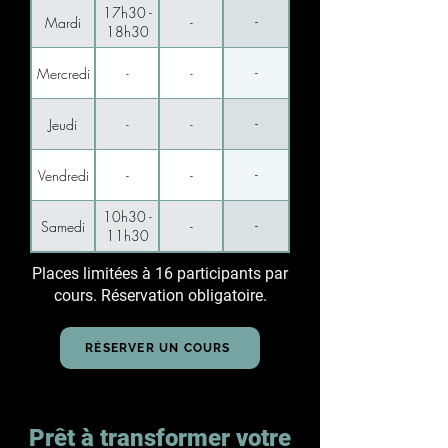
17h30 -
-
Mardi
-
18h30
-
Mercredi
-
-
-
Jeudi
-
-
-
Vendredi
-
-
10h30 -
-
Samedi
-
11h30
Places limitées à 16 participants par
cours. Réservation obligatoire.
RÉSERVER UN COURS
Prêt à transformer votre