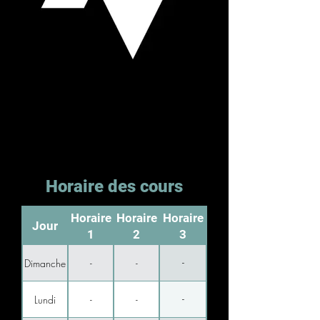
Horaire des cours
Horaire
Horaire
Horaire
Jour
1
2
3
-
Dimanche
-
-
-
Lundi
-
-