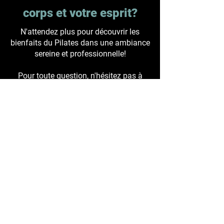
corps et votre esprit?
N'attendez plus pour découvrir les
bienfaits du Pilates dans une ambiance
sereine et professionnelle!
Pour toute question, n'hésitez pas à
contacter notre équipe.
Téléphone:
514 796-3308
RÉSERVER MAINTENANT
HEURES D'OUVERTURE ET CONTACTS
L 6:00 – 20:00
M 6:00 – 19:00