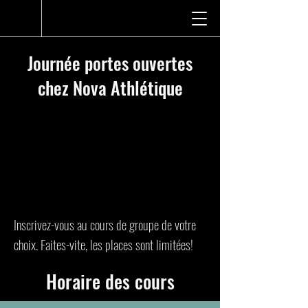
Journée portes ouvertes
chez Nova Athlétique
Date :
23 août 2025
Heures :
8 h à 12 h
Cours de groupe :
Musculation,
spinning
Prix :
Gratuit pour la journée
Inscrivez-vous au cours de groupe de votre
choix. Faites-vite, les places sont limitées!
Horaire des cours